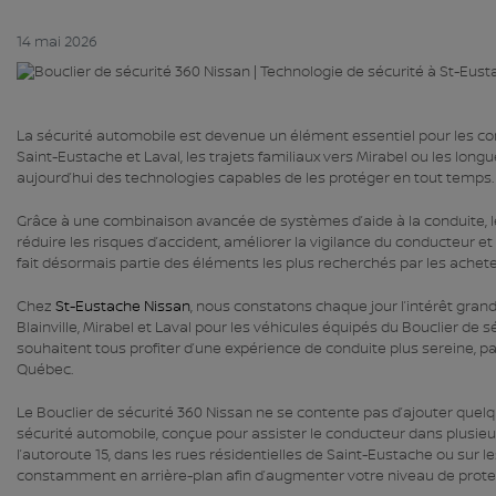
14 mai 2026
La sécurité automobile est devenue un élément essentiel pour les co
Saint-Eustache et Laval, les trajets familiaux vers Mirabel ou les lon
aujourd’hui des technologies capables de les protéger en tout temps.
Grâce à une combinaison avancée de systèmes d’aide à la conduite, l
réduire les risques d’accident, améliorer la vigilance du conducteur
fait désormais partie des éléments les plus recherchés par les achet
Chez
St-Eustache Nissan
, nous constatons chaque jour l’intérêt gra
Blainville, Mirabel et Laval pour les véhicules équipés du Bouclier de sé
souhaitent tous profiter d’une expérience de conduite plus sereine, pa
Québec.
Le Bouclier de sécurité 360 Nissan ne se contente pas d’ajouter quelq
sécurité automobile, conçue pour assister le conducteur dans plusieurs
l’autoroute 15, dans les rues résidentielles de Saint-Eustache ou sur 
constamment en arrière-plan afin d’augmenter votre niveau de prote