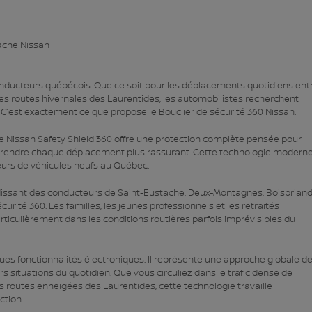
nducteurs québécois. Que ce soit pour les déplacements quotidiens ent
gues routes hivernales des Laurentides, les automobilistes recherchent
 C’est exactement ce que propose le Bouclier de sécurité 360 Nissan.
e Nissan Safety Shield 360 offre une protection complète pensée pour
 et rendre chaque déplacement plus rassurant. Cette technologie modern
eurs de véhicules neufs au Québec.
ndissant des conducteurs de Saint-Eustache, Deux-Montagnes, Boisbriand
curité 360. Les familles, les jeunes professionnels et les retraités
rticulièrement dans les conditions routières parfois imprévisibles du
ues fonctionnalités électroniques. Il représente une approche globale de
 situations du quotidien. Que vous circuliez dans le trafic dense de
les routes enneigées des Laurentides, cette technologie travaille
ction.