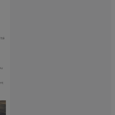
ité
ou
ent