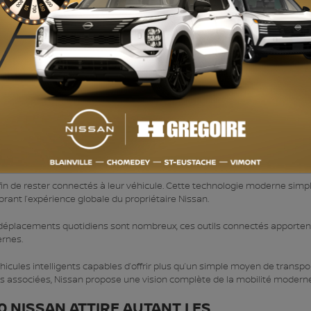
FONCTIONNE AVEC LES TECHNOLOGIES
mécanique du véhicule. Aujourd’hui, les technologies connectées jouent 
outils comme
NissanConnect
, permettant aux conducteurs de profiter d’u
rs fonctionnalités pratiques deviennent accessibles directement à parti
in de rester connectés à leur véhicule. Cette technologie moderne simpl
rant l’expérience globale du propriétaire Nissan.
déplacements quotidiens sont nombreux, ces outils connectés apporten
rnes.
cules intelligents capables d’offrir plus qu’un simple moyen de transpor
es associées, Nissan propose une vision complète de la mobilité moderne
0 NISSAN ATTIRE AUTANT LES