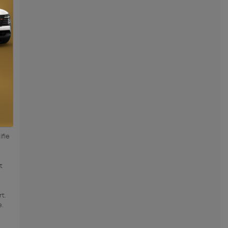
un
ne
r
ifie
t
t.
.