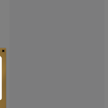
×
ies
le
VUS
ans