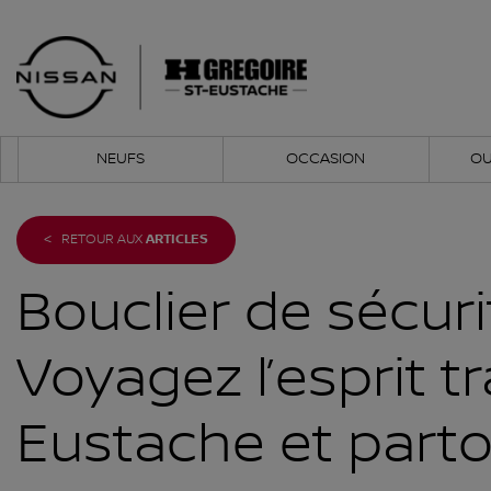
NEUFS
OCCASION
OU
<
RETOUR AUX
ARTICLES
Bouclier de sécuri
Voyagez l’esprit tr
Eustache et part