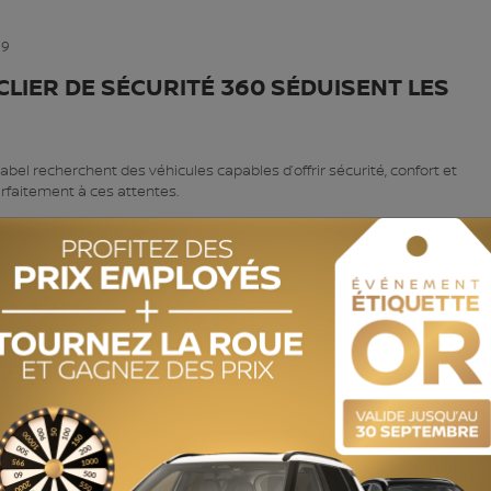
CLIER DE SÉCURITÉ 360 SÉDUISENT LES
bel recherchent des véhicules capables d’offrir sécurité, confort et
rfaitement à ces attentes.
éplacements quotidiens vers l’école, les activités sportives ou les sort
c un critère d’achat particulièrement important lors du choix d’un véhicu
ésormais le Bouclier de sécurité 360 Nissan. Que vous recherchiez un 
s urbains, Nissan offre plusieurs options adaptées aux besoins des
ibre entre innovation, fiabilité et valeur. Cette combinaison attire
haitent investir dans un véhicule durable et bien équipé.
 joue aussi un rôle important. Savoir que le véhicule peut intervenir d
us confiants, particulièrement lors des conditions routières difficiles de