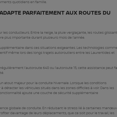
cements quotidiens en famille.
S’ADAPTE PARFAITEMENT AUX ROUTES DU
 les conducteurs. Entre la neige, la pluie verglaçante, les routes glissan
ore plus importante durant plusieurs mois de l’année.
n supplémentaire dans ces situations exigeantes. Les technologies comm
entif même lors des longs trajets autoroutiers entre les Laurentides et
égulièrement l’autoroute 640 ou l’autoroute 15, cette assistance peut fa
té.
 atout majeur pour la conduite hivernale. Lorsque les conditions
 détecter les véhicules situés dans les zones difficiles à voir. Dans les
fonctionnalité ajoute une couche de sécurité supplémentaire
rience globale de conduite. En réduisant le stress lié à certaines manœu
fiter davantage de leurs déplacements, que ce soit pour le travail, les