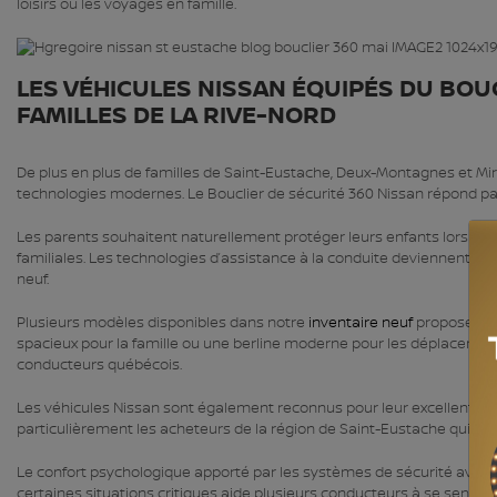
loisirs ou les voyages en famille.
LES VÉHICULES NISSAN ÉQUIPÉS DU BOU
FAMILLES DE LA RIVE-NORD
De plus en plus de familles de Saint-Eustache, Deux-Montagnes et Mira
technologies modernes. Le Bouclier de sécurité 360 Nissan répond pa
Les parents souhaitent naturellement protéger leurs enfants lors des d
familiales. Les technologies d’assistance à la conduite deviennent don
neuf.
Plusieurs modèles disponibles dans notre
inventaire neuf
proposent d
spacieux pour la famille ou une berline moderne pour les déplacement
conducteurs québécois.
Les véhicules Nissan sont également reconnus pour leur excellent équil
particulièrement les acheteurs de la région de Saint-Eustache qui sou
Le confort psychologique apporté par les systèmes de sécurité avancés
certaines situations critiques aide plusieurs conducteurs à se sentir pl