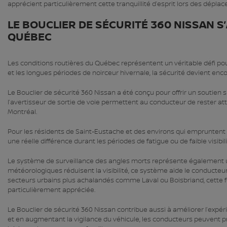
apprécient particulièrement cette tranquillité d’esprit lors des dépla
LE BOUCLIER DE SÉCURITÉ 360 NISSAN 
QUÉBEC
Les conditions routières du Québec représentent un véritable défi pour
et les longues périodes de noirceur hivernale, la sécurité devient enc
Le Bouclier de sécurité 360 Nissan a été conçu pour offrir un soutie
l’avertisseur de sortie de voie permettent au conducteur de rester att
Montréal.
Pour les résidents de Saint-Eustache et des environs qui empruntent r
une réelle différence durant les périodes de fatigue ou de faible visibili
Le système de surveillance des angles morts représente également un
météorologiques réduisent la visibilité, ce système aide le conducteur à
secteurs urbains plus achalandés comme Laval ou Boisbriand, cette 
particulièrement appréciée.
Le Bouclier de sécurité 360 Nissan contribue aussi à améliorer l’expé
et en augmentant la vigilance du véhicule, les conducteurs peuvent pro