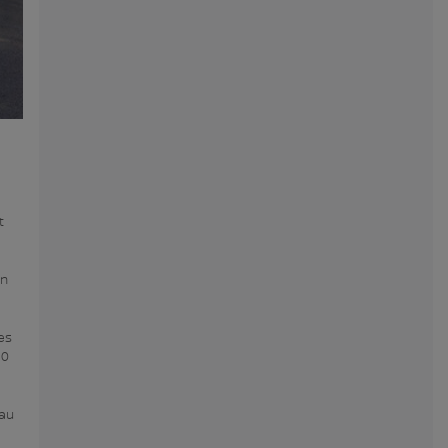
t
an
es
60
 au