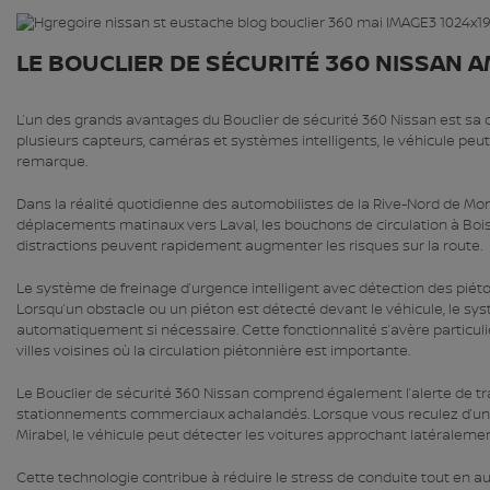
LE BOUCLIER DE SÉCURITÉ 360 NISSAN A
L’un des grands avantages du Bouclier de sécurité 360 Nissan est sa 
plusieurs capteurs, caméras et systèmes intelligents, le véhicule pe
remarque.
Dans la réalité quotidienne des automobilistes de la Rive-Nord de Mont
déplacements matinaux vers Laval, les bouchons de circulation à Boisbr
distractions peuvent rapidement augmenter les risques sur la route.
Le système de freinage d’urgence intelligent avec détection des piét
Lorsqu’un obstacle ou un piéton est détecté devant le véhicule, le sy
automatiquement si nécessaire. Cette fonctionnalité s’avère particu
villes voisines où la circulation piétonnière est importante.
Le Bouclier de sécurité 360 Nissan comprend également l’alerte de tra
stationnements commerciaux achalandés. Lorsque vous reculez d’un
Mirabel, le véhicule peut détecter les voitures approchant latéraleme
Cette technologie contribue à réduire le stress de conduite tout en a