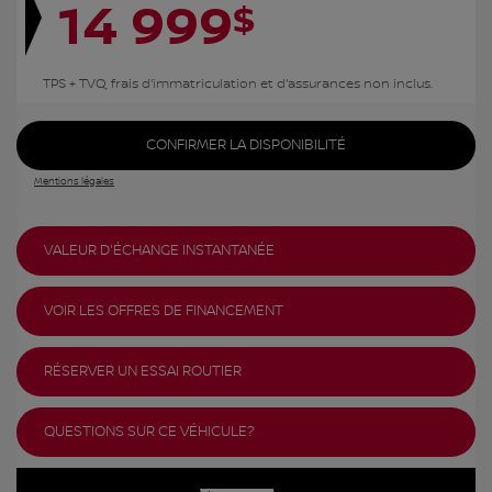
14 999
$
TPS + TVQ, frais d'immatriculation et d'assurances non inclus.
CONFIRMER LA DISPONIBILITÉ
Mentions légales
VALEUR D'ÉCHANGE INSTANTANÉE
VOIR LES OFFRES DE FINANCEMENT
RÉSERVER UN ESSAI ROUTIER
QUESTIONS SUR CE VÉHICULE?