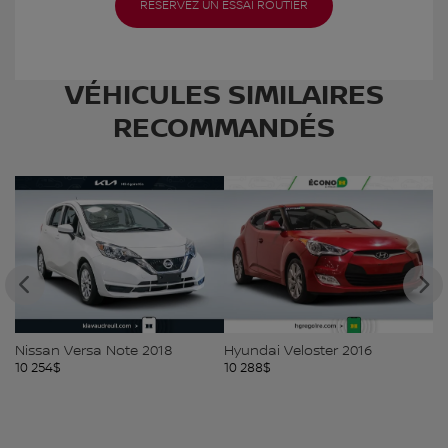
RÉSERVEZ UN ESSAI ROUTIER
VÉHICULES SIMILAIRES
RECOMMANDÉS
Nissan Versa Note 2018
Hyundai Veloster 2016
Ki
10 254
$
10 288
$
10