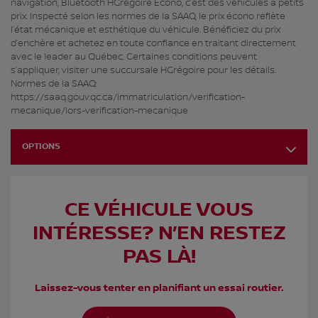
navigation, Bluetooth HGrégoire Écono, c’est des véhicules à petits
prix. Inspecté selon les normes de la SAAQ, le prix écono reflète
l’état mécanique et esthétique du véhicule. Bénéficiez du prix
d’enchère et achetez en toute confiance en traitant directement
avec le leader au Québec. Certaines conditions peuvent
s’appliquer, visiter une succursale HGrégoire pour les détails.
Normes de la SAAQ:
https://saaq.gouv.qc.ca/immatriculation/verification-
mecanique/lors-verification-mecanique
OPTIONS
CE VÉHICULE VOUS
INTÉRESSE? N’EN RESTEZ
PAS LÀ!
Laissez-vous tenter en planifiant un essai routier.