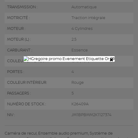
TRANSMISSION :
Automatique
MOTRICITÉ :
Traction intégrale
MOTEUR :
4 Cylindres
MOTEUR (L) :
2.5
CARBURANT :
Essence
×
COULEUR EXTÉRIEUR :
Gris (45P)
PORTES :
4
COULEUR INTÉRIEUR:
Rouge
PASSAGERS :
5
NUMÉRO DE STOCK :
K26409A
NIV :
JM1BPBMM2K1127374
Caméra de recul, Ensemble audio premium, Système de