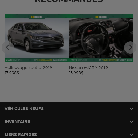
Volkswagen Jetta 2019
Nissan MICRA 2019
Ni
13 998
$
13 998
$
13
VÉHICULES NEUFS
INVENTAIRE
LIENS RAPIDES