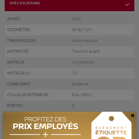
SPÉCIFICATIONS
ANNÉE :
2022
ODOMÈTRE:
50 827 km
TRANSMISSION :
Automatique
MOTRICITÉ :
Traction avant
MOTEUR :
4 Cylindres
MOTEUR (L) :
2.0
CARBURANT :
Essence
COULEUR EXTÉRIEUR :
Bleu (RBY)
PORTES :
5
×
COULEUR INTÉRIEUR:
Gris
PASSAGERS :
5
NUMÉRO DE STOCK :
820985