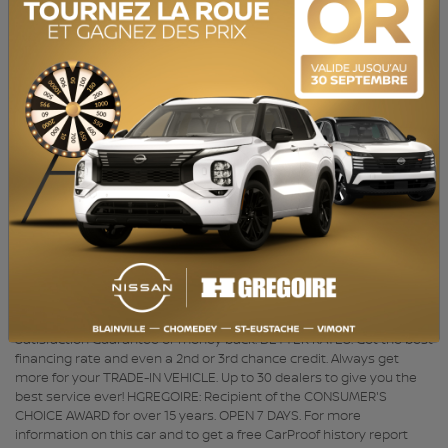
NIV :
JN1BJ1AV0NW344022
BAS KILOMÉTRAGE, Caméra de recul, Bluetooth, Sièges Chauffants
ACHAT 100% EN LIGNE disponible. QUALITÉ CERTIFIÉE : Inspection en
plus de 150 points et satisfaction garantie 7 jours ou argent remis.
MEILLEUR TAUX : Obtenez le meilleur taux de financement et
même une 2e ou 3e chance au crédit. Obtenez toujours plus pour
votre VÉHICULE D’ÉCHANGE. 30 concessionnaires pour mieux vous
servir! HGRÉGOIRE : Récipiendaire du CHOIX DU CONSOMMATEUR
depuis plus de 15 ans. OUVERT 7 JOURS. Pour plus d'information sur
cette voiture et pour obtenir le rapport d’historique CarProof
gratuitement visitez https://www.hgregoire.com/fr-stk/820985
*Prix du manufacturier neuf ($) - LOW MILEAGE, Back-Up Camera,
Bluetooth, Heated Seats BUY YOUR VEHICLE 100% ONLINE with
HGregoire. QUALITY CERTIFIED: Over 150-point inspection and 7-Day
Satisfaction Guarantee or money back. BETTER RATES: Get the best
financing rate and even a 2nd or 3rd chance credit. Always get
more for your TRADE-IN VEHICLE. Up to 30 dealers to give you the
best service ever! HGREGOIRE: Recipient of the CONSUMER'S
CHOICE AWARD for over 15 years. OPEN 7 DAYS. For more
information on this car and to get a free CarProof history report