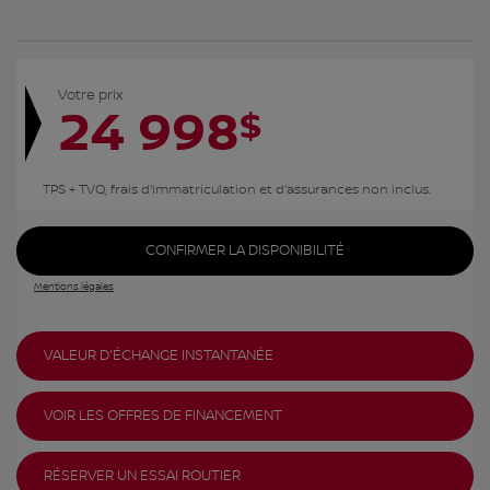
Votre prix
24 998
$
TPS + TVQ, frais d'immatriculation et d'assurances non inclus.
CONFIRMER LA DISPONIBILITÉ
Mentions légales
VALEUR D'ÉCHANGE INSTANTANÉE
VOIR LES OFFRES DE FINANCEMENT
RÉSERVER UN ESSAI ROUTIER