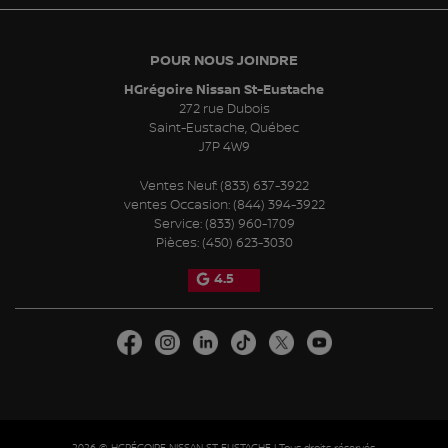
POUR NOUS JOINDRE
HGrégoire Nissan St-Eustache
272 rue Dubois
Saint-Eustache
,
Québec
J7P 4W9
Ventes Neuf:
(833) 637-3922
ventes Occasion:
(844) 394-3922
Service:
(833) 960-1709
Pièces:
(450) 623-3030
4.5
2026 © HGRÉGOIRE NISSAN ST-EUSTACHE
| Tous droits réservés.