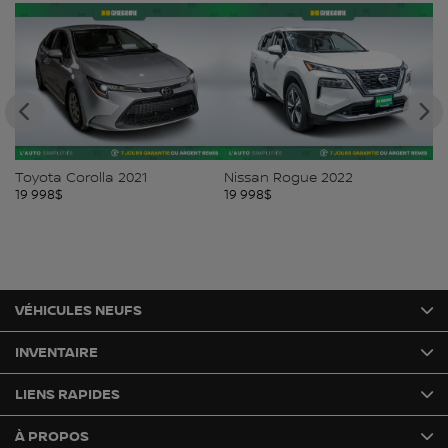
Toyota Corolla 2021
Nissan Rogue 2022
Hy
19 998
$
19 998
$
19
VÉHICULES NEUFS
INVENTAIRE
LIENS RAPIDES
À PROPOS