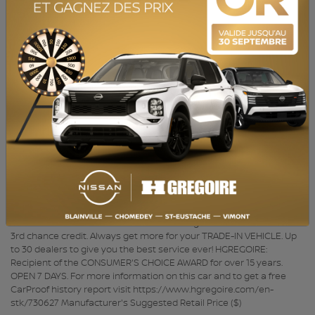
Caméra de recul, Système de navigation, Bluetooth, Sièges
Chauffants ACHAT 100% EN LIGNE disponible. QUALITÉ CERTIFIÉE :
Inspection en plus de 150 points et satisfaction garantie 7 jours ou
argent remis. MEILLEUR TAUX : Obtenez le meilleur taux de
financement et même une 2e ou 3e chance au crédit. Obtenez
toujours plus pour votre VÉHICULE D’ÉCHANGE. 30
concessionnaires pour mieux vous servir! HGRÉGOIRE :
Récipiendaire du CHOIX DU CONSOMMATEUR depuis plus de 15 ans.
OUVERT 7 JOURS. Pour plus d'information sur cette voiture et pour
obtenir le rapport d’historique CarProof gratuitement visitez
https://www.hgregoire.com/fr-stk/730627 *Prix du manufacturier
neuf ($) - Back-Up Camera, Bluetooth, Heated Seats BUY YOUR
VEHICLE 100% ONLINE with HGregoire. QUALITY CERTIFIED: Over
150-point inspection and 7-Day Satisfaction Guarantee or money
back. BETTER RATES: Get the best financing rate and even a 2nd or
3rd chance credit. Always get more for your TRADE-IN VEHICLE. Up
to 30 dealers to give you the best service ever! HGREGOIRE:
Recipient of the CONSUMER'S CHOICE AWARD for over 15 years.
OPEN 7 DAYS. For more information on this car and to get a free
CarProof history report visit https://www.hgregoire.com/en-
stk/730627 Manufacturer's Suggested Retail Price ($)