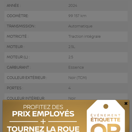
ANNÉE :
2024
ODOMÈTRE:
99 157 km
TRANSMISSION :
Automatique
MOTRICITÉ :
Traction intégrale
MOTEUR :
2.5L
MOTEUR (L) :
2.5
CARBURANT :
Essence
COULEUR EXTÉRIEUR :
Noir (TCM)
PORTES :
4
COULEUR INTÉRIEUR:
Noir
×
PASSAGERS :
5
NUMÉRO DE STOCK :
730627
NIV :
KM8JBCDE1RU323657