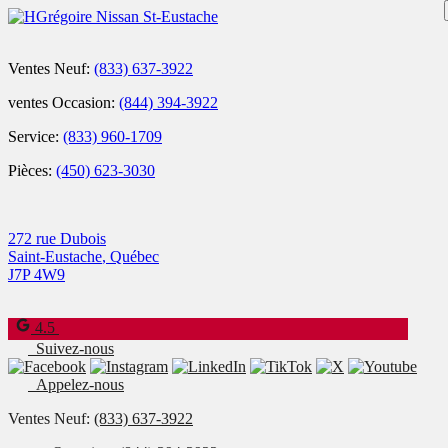
Ventes Neuf:
(833) 637-3922
ventes Occasion:
(844) 394-3922
Service:
(833) 960-1709
Pièces:
(450) 623-3030
272 rue Dubois
Saint-Eustache
,
Québec
J7P 4W9
4.5
Suivez-nous
Appelez-nous
Ventes Neuf:
(833) 637-3922