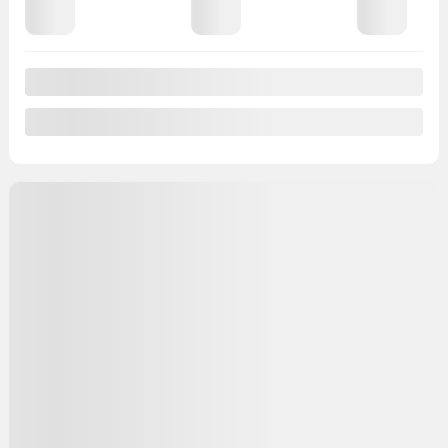
Afficher 29 images en plus
Voir plus
Précédent
Suivant
Hyundai Tucson 2017
YR776
– SE AWD 2.0 – CUIR – TOIT OUVRANT
Votre prix
10 883
$
Votre prix
10 883
$
Votre prix
10 883
$
Terme sélectionné non disponible
Contactez-nous pour connaître les solutions de financement
possibles