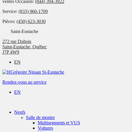
ventes Occasion:
(844) 394-3922
Service:
(833) 960-1709
Pièces:
(450) 623-3030
Saint-Eustache
272 rue Dubois
Saint-Eustache
,
Québec
J7P 4W9
EN
Rendez-vous au service
EN
Neufs
Salle de montre
Multisegments et VUS
Voitures