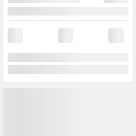
168 045 km
Discuter avec nous
Valeur d'échange instantanée
Confirmer la disponibilité