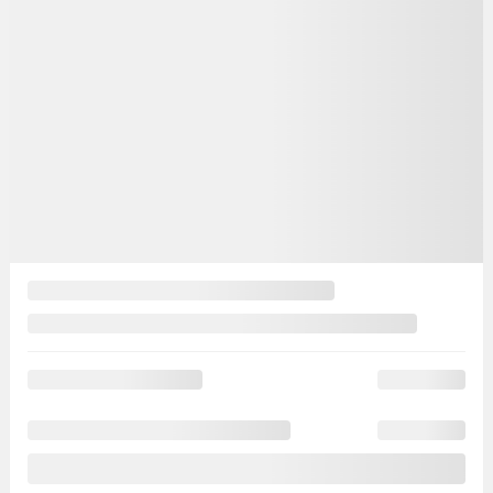
Votre prix
9 871
$
Votre prix
9 871
$
Terme sélectionné non disponible
Contactez-nous pour connaître les solutions de financement possibles