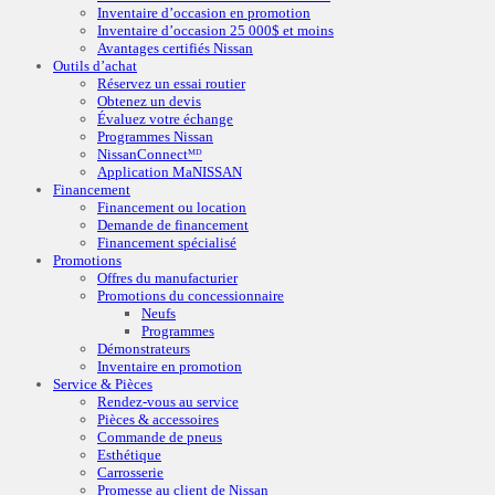
Inventaire d’occasion en promotion
Inventaire d’occasion 25 000$ et moins
Avantages certifiés Nissan
Outils d’achat
Réservez un essai routier
Obtenez un devis
Évaluez votre échange
Programmes Nissan
NissanConnectᴹᴰ
Application MaNISSAN
Financement
Financement ou location
Demande de financement
Financement spécialisé
Promotions
Offres du manufacturier
Promotions du concessionnaire
Neufs
Programmes
Démonstrateurs
Inventaire en promotion
Service & Pièces
Rendez-vous au service
Pièces & accessoires
Commande de pneus
Esthétique
Carrosserie
Promesse au client de Nissan