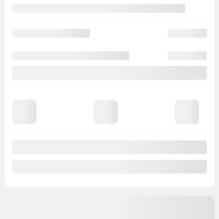
Afficher 27 images en plus
Voir plus
Précédent
Suivant
Dodge GR Caravan 2018
YW119
– SXT 2WD
Votre prix
9 871
$