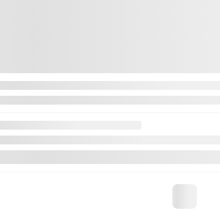
 connaître les solutions de financement possibles
Contactez-nous pour 
206 534 km
Traction avant
Automatique
DISCUTER AVEC NOUS
VALEUR D'ÉCHANGE INSTANTANÉE
V
CONFIRMER LA DISPONIBILITÉ
Mentions légales
n plus
Certifié
Afficher 22 images en
VOIR PLUS