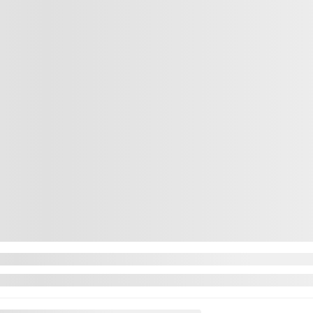
57 140 km
Automatique
Traction avant
DISCUTER AVEC NOUS
VALEUR D'ÉCHANGE INSTANTANÉE
V
CONFIRMER LA DISPONIBILITÉ
Mentions légales