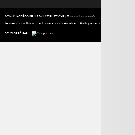
2026 © HGRÉGOIRE NISSAN ST-EUSTACHE
| Tous droits réservés.
|
|
|
Termes & conditions
Politique et confidentialité
Politique de cookies (CA)
Paramétrer
DÉVELOPPÉ PAR