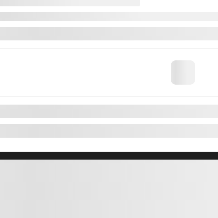
INVENTAIRE
LIENS RA
Inventaire complet
Réservez un
Inventaire neuf
Évaluez vo
Démonstrateurs
Financement
Inventaire neuf en promotion
Demande de
Inventaire certifié
Offres du m
Inventaire d’occasion
Promotions
Inventaire d’occasion en promotion
Rendez-vous
hargeable
Commande 
Pièces et a