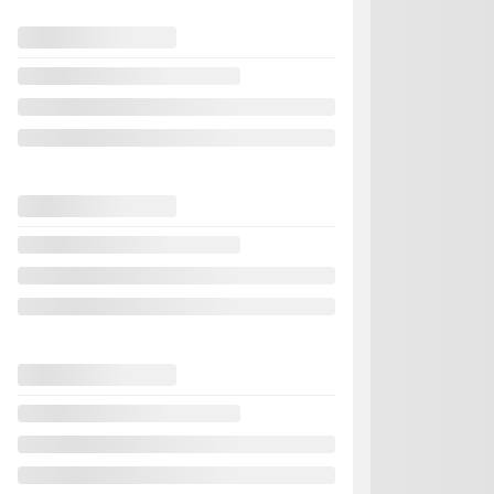
Précéden
Nissan MICRA
YA850
– S Auto
Votre prix
Votre prix
Votre prix
Terme sélectionné