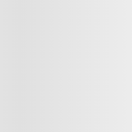
t
Suivant
Précédent
 2019
Nissan MICRA
821688
– S AUTO 
6 881
$
Votre prix
6 881
$
Votre prix
6 881
$
Votre prix
 non disponible
Terme sélectionné 