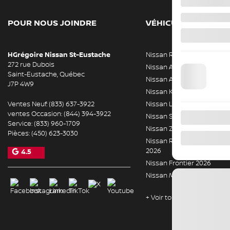
POUR NOUS JOINDRE
VÉHICULES NEUFS
HGrégoire Nissan St-Eustache
Nissan Rogue 2026
272 rue Dubois
Nissan ARIYA 2026
Saint-Eustache
,
Québec
Nissan Armada 2026
J7P 4W9
Nissan Kicks 2026
Ventes Neuf:
(833) 637-3922
Nissan LEAF 2026
ventes Occasion:
(844) 394-3922
Nissan Sentra 2026
Service:
(833) 960-1709
Nissan Z 2026
Pièces:
(450) 623-3030
Nissan Rogue hybride rec
2026
4.5
Nissan Frontier 2026
Nissan Murano 2026
+ Voir tous les modèles