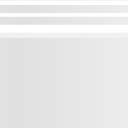
t
Suivant
Précédent
 2019
Nissan MICRA
 AC GR ELECT CAMERA DE RECUL BLEUTOOTH
CP7141
– SV * Mag 
13 998
$
Votre prix
13 998
$
Votre prix
13 998
$
Votre prix
 non disponible
 connaître les solutions de financement possibles
Terme sélectionné 
Contactez-nous pour 