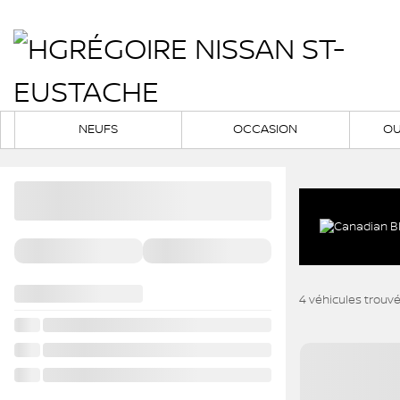
NEUFS
OCCASION
OU
4 véhicules
trouv
Afficher 27 images e
VOIR PLUS