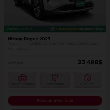
Nissan Rogue 2023
730292
– SV AWD AUTO AC TOIT MAGS CAM RECULE
BLUETOOTH
23 498
$
Votre prix
Traction intégrale
Automatique
61 857 km
Discuter avec nous