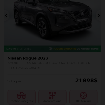
Précédent
Su
Nissan Rogue 2023
729918
– SV MOONROOF AWD AUTO A/C TOIT GR
ELECT MAGS CAM RE
21 898
$
Votre prix
Traction intégrale
Automatique
108 576 km