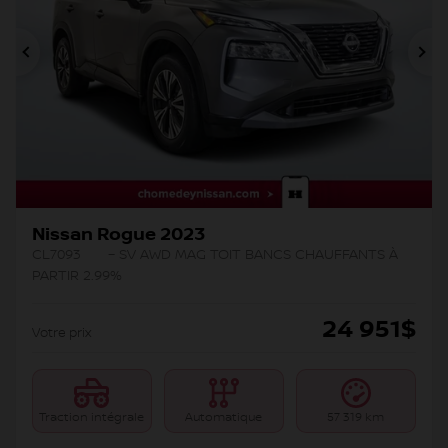
Précédent
Su
Nissan Rogue 2023
CL7093
– SV AWD MAG TOIT BANCS CHAUFFANTS À
PARTIR 2.99%
24 951
$
Votre prix
Traction intégrale
Automatique
57 319 km