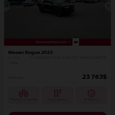
Précédent
Su
Nissan Rogue 2023
CL7114
– SV MIDNIGHT AWD CUIR TOIT PANO À PARTIR
2.99%
23 763
$
Votre prix
Traction intégrale
Automatique
96 606 km