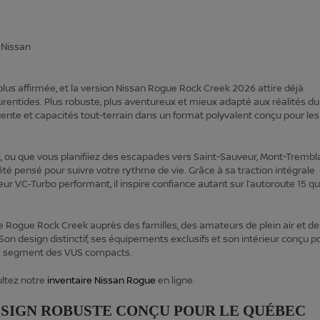
lus affirmée, et la version Nissan Rogue Rock Creek 2026 attire déjà
urentides. Plus robuste, plus aventureux et mieux adapté aux réalités du
gente et capacités tout-terrain dans un format polyvalent conçu pour les
l, ou que vous planifiiez des escapades vers Saint-Sauveur, Mont-Trembl
té pensé pour suivre votre rythme de vie. Grâce à sa traction intégrale
eur VC‑Turbo performant, il inspire confiance autant sur l’autoroute 15 q
e Rogue Rock Creek auprès des familles, des amateurs de plein air et de
on design distinctif, ses équipements exclusifs et son intérieur conçu p
le segment des VUS compacts.
ultez notre
inventaire Nissan Rogue
en ligne.
DESIGN ROBUSTE CONÇU POUR LE QUÉBEC