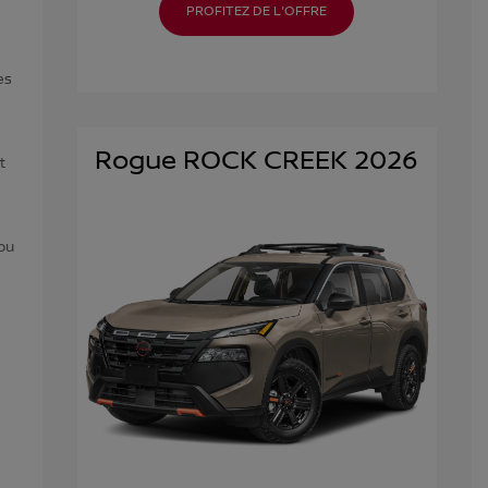
PROFITEZ DE L'OFFRE
es
Rogue ROCK CREEK 2026
t
 ou