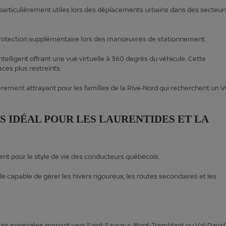
ont particulièrement utiles lors des déplacements urbains dans des secteur
protection supplémentaire lors des manœuvres de stationnement.
telligent offrant une vue virtuelle à 360 degrés du véhicule. Cette
ces plus restreints.
rement attrayant pour les familles de la Rive‑Nord qui recherchent un 
US IDÉAL POUR LES LAURENTIDES ET LA
t pour le style de vie des conducteurs québécois.
e capable de gérer les hivers rigoureux, les routes secondaires et les
 routes enneigées menant vers Saint‑Sauveur, Mont‑Tremblant ou Val‑David