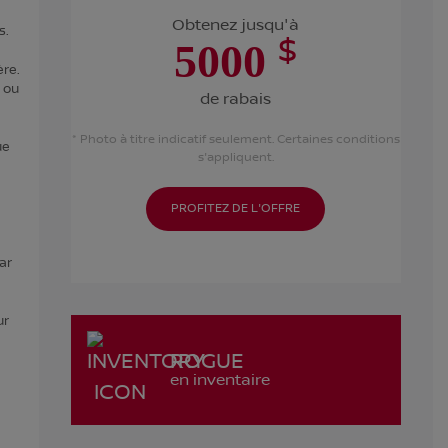
Obtenez jusqu'à
s.
$
5000
ère.
l ou
de rabais
* Photo à titre indicatif seulement. Certaines conditions
ue
s'appliquent.
PROFITEZ DE L'OFFRE
ar
ur
ROGUE
en inventaire