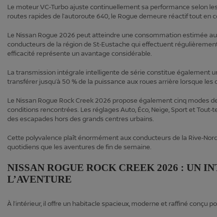
Le moteur VC‑Turbo ajuste continuellement sa performance selon les 
routes rapides de l’autoroute 640, le Rogue demeure réactif tout e
Le Nissan Rogue 2026 peut atteindre une consommation estimée aussi
conducteurs de la région de St‑Eustache qui effectuent régulièrement
efficacité représente un avantage considérable.
La transmission intégrale intelligente de série constitue également 
transférer jusqu’à 50 % de la puissance aux roues arrière lorsque les co
Le Nissan Rogue Rock Creek 2026 propose également cinq modes de 
conditions rencontrées. Les réglages Auto, Éco, Neige, Sport et Tout
des escapades hors des grands centres urbains.
Cette polyvalence plaît énormément aux conducteurs de la Rive‑Nor
quotidiens que les aventures de fin de semaine.
NISSAN ROGUE ROCK CREEK 2026 : UN 
L’AVENTURE
À l’intérieur, il offre un habitacle spacieux, moderne et raffiné conçu po