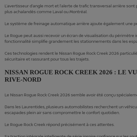
L’avertisseur d’angle mort et l’alerte de trafic transversal arrière s
plus achalandés comme Laval ou Montréal.
Le système de freinage automatique arrière ajoute également une 
Le Rogue peut aussi recevoir un écran de visualisation du périmètre in
fonctionnalité simplifie grandement les stationnements dans les espa
Ces technologies rendent le Nissan Rogue Rock Creek 2026 particuliè
sécuritaire et rassurant pour tous les trajets.
NISSAN ROGUE ROCK CREEK 2026 : LE V
RIVE‑NORD
Le Nissan Rogue Rock Creek 2026 semble avoir été conçu spécialemen
Dans les Laurentides, plusieurs automobilistes recherchent un véhicul
escapades plein air sans compromettre le confort quotidien.
Le Rogue Rock Creek répond précisément à ces attentes.
Sa traction intégrale intelligente de série inspire confiance sur les