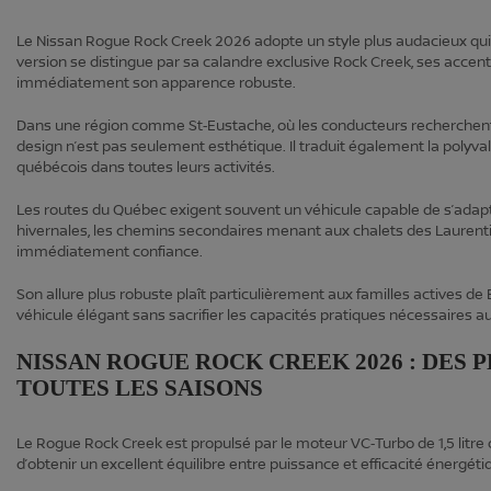
Le Nissan Rogue Rock Creek 2026 adopte un style plus audacieux qui r
version se distingue par sa calandre exclusive Rock Creek, ses accents 
immédiatement son apparence robuste.
Dans une région comme St‑Eustache, où les conducteurs recherchent u
design n’est pas seulement esthétique. Il traduit également la poly
québécois dans toutes leurs activités.
Les routes du Québec exigent souvent un véhicule capable de s’ada
hivernales, les chemins secondaires menant aux chalets des Laurentide
immédiatement confiance.
Son allure plus robuste plaît particulièrement aux familles actives de
véhicule élégant sans sacrifier les capacités pratiques nécessaires au
NISSAN ROGUE ROCK CREEK 2026 : DES
TOUTES LES SAISONS
Le Rogue Rock Creek est propulsé par le moteur VC‑Turbo de 1,5 litre
d’obtenir un excellent équilibre entre puissance et efficacité énergéti