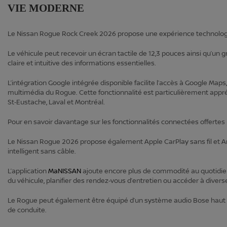
VIE MODERNE
Le Nissan Rogue Rock Creek 2026 propose une expérience technolog
Le véhicule peut recevoir un écran tactile de 12,3 pouces ainsi qu’u
claire et intuitive des informations essentielles.
L’intégration Google intégrée disponible facilite l’accès à Google Ma
multimédia du Rogue. Cette fonctionnalité est particulièrement appr
St‑Eustache, Laval et Montréal.
Pour en savoir davantage sur les fonctionnalités connectées offertes
Le Nissan Rogue 2026 propose également Apple CarPlay sans fil et An
intelligent sans câble.
L’application
MaNISSAN
ajoute encore plus de commodité au quotidien. 
du véhicule, planifier des rendez‑vous d’entretien ou accéder à diver
Le Rogue peut également être équipé d’un système audio Bose haut 
de conduite.