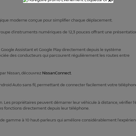
×
ique moderne conçue pour simplifier chaque déplacement.
n groupe d’instruments numériques de 12,3 pouces offrant une présentatio
ps, Google Assistant et Google Play directement depuis le système
éciée des conducteurs qui parcourent régulièrement les routes entre
 par Nissan, découvrez
NissanConnect
.
droid Auto sans fil, permettant de connecter facilement votre téléphon
Les propriétaires peuvent démarrer leur véhicule à distance, vérifier l’
ses fonctions directement depuis leur téléphone.
de gamme à 10 haut‑parleurs qui améliore considérablement l’expérie