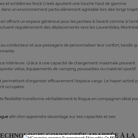
stantes et emblèmes Rock Creek ajoutent une touche haut de gamme
nce dans un environnement particulièrement agréable lors des longs trajet
 en offrant un espace généreux pour les jambes à l’avant comme à l’arri
effectuent régulièrement des déplacements vers les Laurentides, Montréa
 au conducteur et aux passagers de personnaliser leur confort, tandis q
onnante.
nce intérieure. Grâce à une capacité de chargement maximale pouvant
ransporter vélos, équipements de camping, poussettes ou matériel sportif.
t permettant d’organiser efficacement l’espace cargo. Le hayon activé p
ont occupées.
ette flexibilité transforme véritablement le Rogue en compagnon idéal po
ogue
afin d’en apprendre davantage sur ses capacités et ses
 TECHNOLOGIE CONNECTÉE ADAPTÉE À LA