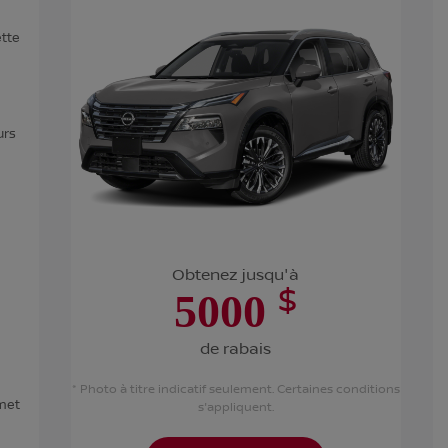
ette
urs
Obtenez jusqu'à
$
5000
de rabais
* Photo à titre indicatif seulement. Certaines conditions
rmet
s'appliquent.