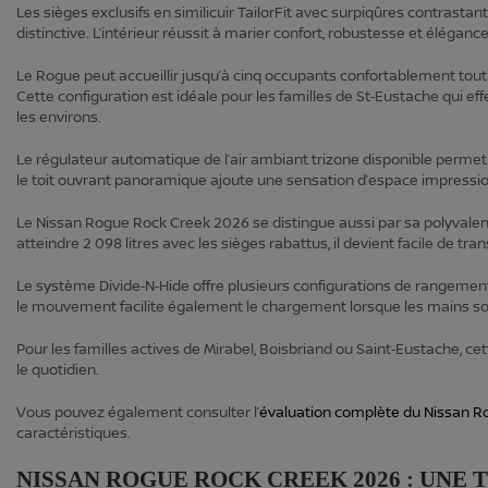
Les sièges exclusifs en similicuir TailorFit avec surpiqûres contra
distinctive. L’intérieur réussit à marier confort, robustesse et éléga
Le Rogue peut accueillir jusqu’à cinq occupants confortablement tout
Cette configuration est idéale pour les familles de St‑Eustache qui 
les environs.
Le régulateur automatique de l’air ambiant trizone disponible permet
le toit ouvrant panoramique ajoute une sensation d’espace impressi
Le Nissan Rogue Rock Creek 2026 se distingue aussi par sa polyvale
atteindre 2 098 litres avec les sièges rabattus, il devient facile de t
Le système Divide‑N‑Hide offre plusieurs configurations de rangemen
le mouvement facilite également le chargement lorsque les mains s
Pour les familles actives de Mirabel, Boisbriand ou Saint‑Eustache, c
le quotidien.
Vous pouvez également consulter l’
évaluation complète du Nissan R
caractéristiques.
NISSAN ROGUE ROCK CREEK 2026 : UNE