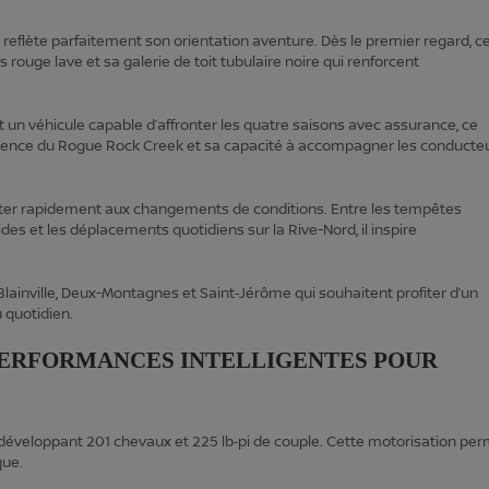
eflète parfaitement son orientation aventure. Dès le premier regard, c
rouge lave et sa galerie de toit tubulaire noire qui renforcent
n véhicule capable d’affronter les quatre saisons avec assurance, ce
valence du Rogue Rock Creek et sa capacité à accompagner les conducte
pter rapidement aux changements de conditions. Entre les tempêtes
s et les déplacements quotidiens sur la Rive-Nord, il inspire
 Blainville, Deux-Montagnes et Saint‑Jérôme qui souhaitent profiter d’un
 quotidien.
 PERFORMANCES INTELLIGENTES POUR
 développant 201 chevaux et 225 lb‑pi de couple. Cette motorisation pe
que.