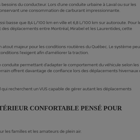
besoins du conducteur. Lors d’une conduite urbaine à Laval ou sur les
n conservant une consommation de carburant impressionnante.
 basse que 8,4 L/100 km en ville et 6,8 L/100 km sur autoroute. Pour l
 des déplacements entre Montréal, Mirabel et les Laurentides, cette
un atout majeur pour les conditions routières du Québec. Le système peu
nditions l’exigent afin d’améliorer la traction.
conduite permettant d’adapter le comportement du véhicule selon les
‑terrain offrent davantage de confiance lors des déplacements hivernaux
d qui recherchent un VUS capable de gérer autant les déplacements
INTÉRIEUR CONFORTABLE PENSÉ POUR
ur les familles et les amateurs de plein air.