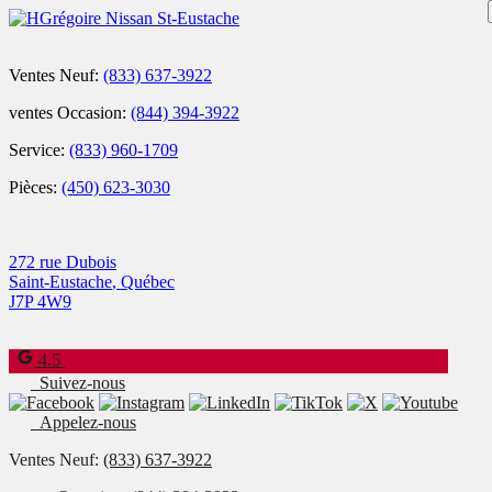
Ventes Neuf:
(833) 637-3922
ventes Occasion:
(844) 394-3922
Service:
(833) 960-1709
Pièces:
(450) 623-3030
272 rue Dubois
Saint-Eustache
,
Québec
J7P 4W9
4.5
Suivez-nous
Appelez-nous
Ventes Neuf:
(833) 637-3922