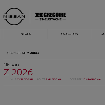
NEUFS
OCCASION
OU
CHANGER DE
MODÈLE
Nissan
Z 2026
VILLE:
12.3 L/100 KM
ROUTE:
8.6 L/100 KM
COMBINÉE:
10.6 Le/100 KM