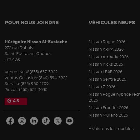
POUR NOUS JOINDRE
VÉHICULES NEUFS
HGrégoire Nissan St-Eustache
Nissan Rogue 2026
272 rue Dubois
Nissan ARIYA 2026
Saint-Eustache
,
Québec
Nissan Armada 2026
J7P 4W9
Nissan Kicks 2026
Ventes Neuf:
(833) 637-3922
Nissan LEAF 2026
ventes Occasion:
(844) 394-3922
Nissan Sentra 2026
Service:
(833) 960-1709
Nissan Z 2026
Pièces:
(450) 623-3030
Nissan Rogue hybride rec
2026
4.5
Nissan Frontier 2026
Nissan Murano 2026
+ Voir tous les modèles