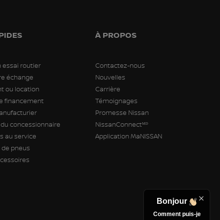
PIDES
À PROPOS
 essai routier
Contactez-nous
tre échange
Nouvelles
 ou location
Carrière
 financement
Témoignages
anufacturier
Promesse Nissan
 du concessionnaire
NissanConnectᴹᴰ
 au service
Application MaNISSAN
de pneus
ccessoires
Bonjour
Comment puis-je