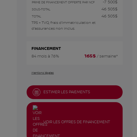
-7 500
$
PRIME DE FINANCEMENT OFFERTE PAR NCF
46 505
$
SOUS-TOTAL
46 505
$
TOTAL
TPS + TVQ, frais d'immatriculation et
d'assurances non inclus.
FINANCEMENT
165
$
84 mois à 7.6%
/ semaine*
Mentions légales
ESTIMER LES PAIEMENTS
VOIR LES OFFRES DE FINANCEMENT