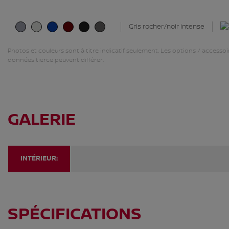
Gris rocher/noir intense
Photos et couleurs sont à titre indicatif seulement. Les options / accesso
données tierce peuvent différer.
GALERIE
INTÉRIEUR:
SPÉCIFICATIONS