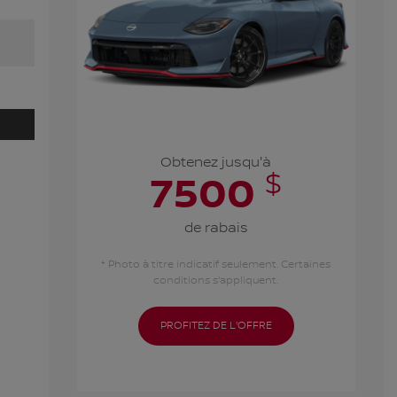
Obtenez jusqu'à
$
7500
de rabais
* Photo à titre indicatif seulement. Certaines
conditions s'appliquent.
PROFITEZ DE L'OFFRE