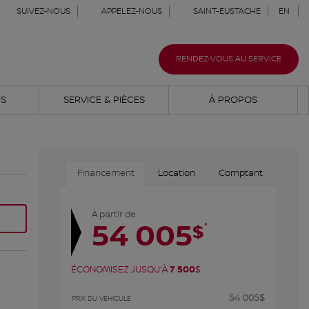
SUIVEZ-NOUS
APPELEZ-NOUS
SAINT-EUSTACHE
EN
RENDEZ-VOUS AU SERVICE
NS
SERVICE & PIÈCES
À PROPOS
Financement
Location
Comptant
À partir de
54 005
*
$
ÉCONOMISEZ JUSQU'À
7 500
$
54 005
$
PRIX DU VÉHICULE