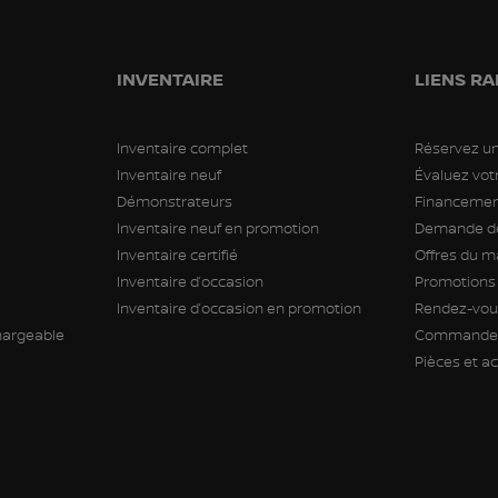
INVENTAIRE
LIENS RA
Inventaire complet
Réservez un
Inventaire neuf
Évaluez vo
Démonstrateurs
Financement
Inventaire neuf en promotion
Demande de
Inventaire certifié
Offres du m
Inventaire d’occasion
Promotions
Inventaire d’occasion en promotion
Rendez-vous
hargeable
Commande 
Pièces et a