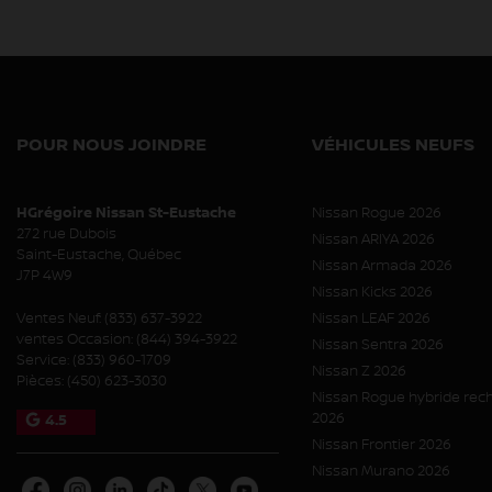
POUR NOUS JOINDRE
VÉHICULES NEUFS
HGrégoire Nissan St-Eustache
Nissan Rogue 2026
272 rue Dubois
Nissan ARIYA 2026
Saint-Eustache
,
Québec
Nissan Armada 2026
J7P 4W9
Nissan Kicks 2026
Ventes Neuf:
(833) 637-3922
Nissan LEAF 2026
ventes Occasion:
(844) 394-3922
Nissan Sentra 2026
Service:
(833) 960-1709
Nissan Z 2026
Pièces:
(450) 623-3030
Nissan Rogue hybride rec
2026
4.5
Nissan Frontier 2026
Nissan Murano 2026