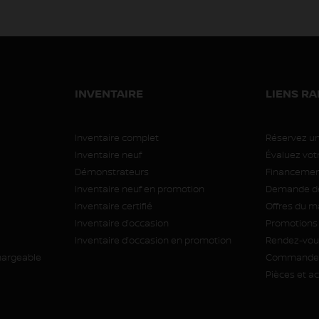
INVENTAIRE
LIENS RA
Inventaire complet
Réservez un
Inventaire neuf
Évaluez vo
Démonstrateurs
Financement
Inventaire neuf en promotion
Demande de
Inventaire certifié
Offres du m
Inventaire d’occasion
Promotions
Inventaire d’occasion en promotion
Rendez-vous
hargeable
Commande 
Pièces et a