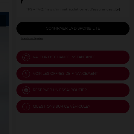
TPS + TVQ, frais d'immatriculation et d'assurances non inclus.
CONFIRMER LA DISPONIBILITÉ
Mentions légales
VALEUR D'ÉCHANGE INSTANTANÉE
VOIR LES OFFRES DE FINANCEMENT
RÉSERVER UN ESSAI ROUTIER
QUESTIONS SUR CE VÉHICULE?