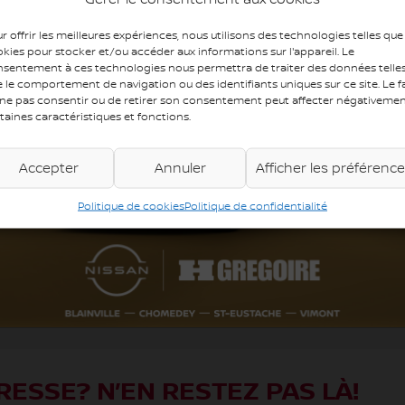
MOTRICITÉ :
Traction avant
r offrir les meilleures expériences, nous utilisons des technologies telles que
MOTEUR (L) :
2.4
kies pour stocker et/ou accéder aux informations sur l'appareil. Le
sentement à ces technologies nous permettra de traiter des données telle
COULEUR EXTÉRIEUR :
Blanc (WW8)
 le comportement de navigation ou des identifiants uniques sur ce site. Le fa
ne pas consentir ou de retirer son consentement peut affecter négativeme
COULEUR INTÉRIEUR:
Noir
taines caractéristiques et fonctions.
NUMÉRO DE STOCK :
YR771
Accepter
Annuler
Afficher les préférenc
Politique de cookies
Politique de confidentialité
régoire Écono, c’est des véhicules à petits prix. Inspecté selon les no
icule. Bénéficiez du prix d’enchère et achetez en toute confiance en trai
appliquer, visiter une succursale HGrégoire pour les détails. Normes de 
e/lors-verification-mecanique
RESSE? N’EN RESTEZ PAS LÀ!