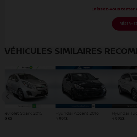
Laissez-vous tenter e
RÉSERVEZ
VÉHICULES SIMILAIRES
RECOM
Hyundai Accent 2016
Hyundai Tucson 2015
Kia Forte
4 991
$
4 995
$
5 295
$