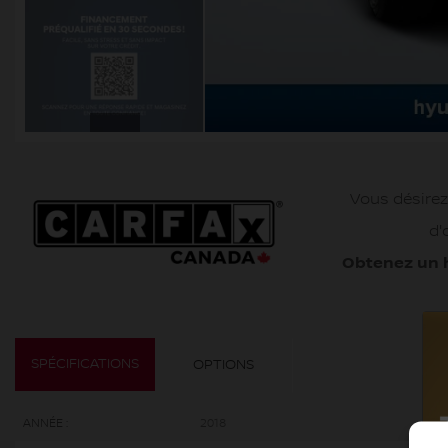
Vous désirez
d'
Obtenez un 
SPÉCIFICATIONS
OPTIONS
ANNÉE :
2018