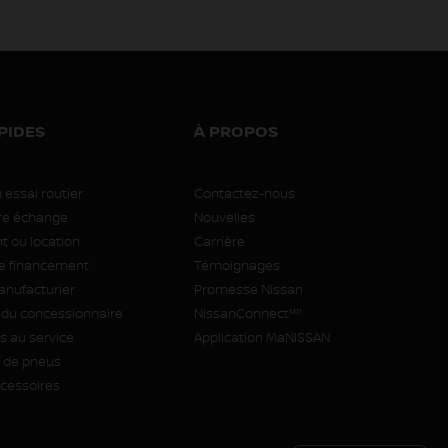
PIDES
À PROPOS
 essai routier
Contactez-nous
tre échange
Nouvelles
 ou location
Carrière
 financement
Témoignages
anufacturier
Promesse Nissan
 du concessionnaire
NissanConnectᴹᴰ
 au service
Application MaNISSAN
de pneus
ccessoires