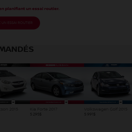
n planifiant un essai routier.
 UN ESSAI ROUTIER
MANDÉS
 2017
Volkswagen Golf 2015
Ford Focus 2016
5 991
$
5 991
$