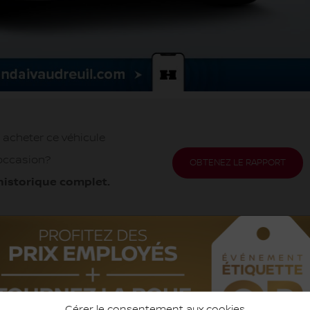
 acheter ce véhicule
occasion?
OBTENEZ LE RAPPORT
historique complet.
ODOMÈTRE:
230 533 km
Gérer le consentement aux cookies