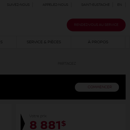
SUIVEZ-NOUS
APPELEZ-NOUS
SAINT-EUSTACHE
EN
RENDEZ-VOUS AU SERVICE
NS
SERVICE & PIÈCES
À PROPOS
PARTAGEZ
COMMENCER
Votre prix
8 881
$