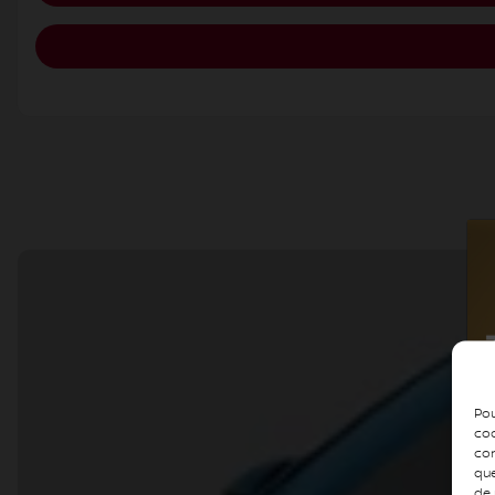
Pou
coo
con
que
de 