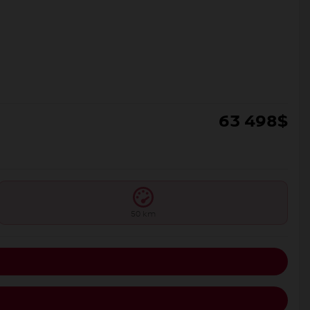
63 498
$
50 km