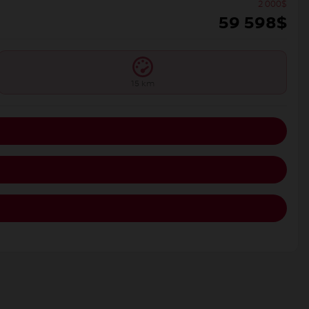
2 000
$
59 598
$
15 km