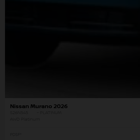
Nissan Murano 2026
S26N545
– PLATINUM
AWD Platinum
PDSF*