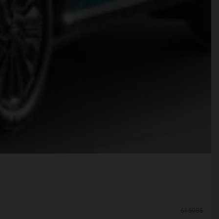
61 598
$