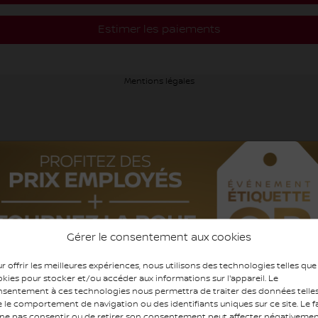
Estimer les paiements
Mentions légales
Gérer le consentement aux cookies
r offrir les meilleures expériences, nous utilisons des technologies telles que
kies pour stocker et/ou accéder aux informations sur l'appareil. Le
sentement à ces technologies nous permettra de traiter des données telle
 le comportement de navigation ou des identifiants uniques sur ce site. Le fa
ne pas consentir ou de retirer son consentement peut affecter négativeme