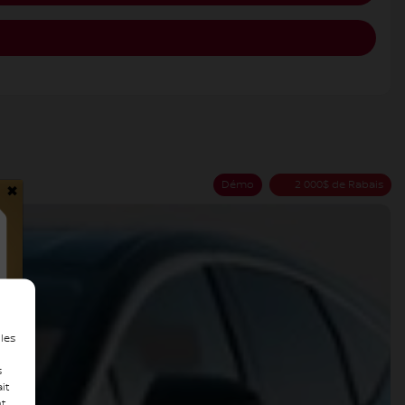
×
Démo
2 000
$
de Rabais
 les
s
it
nt