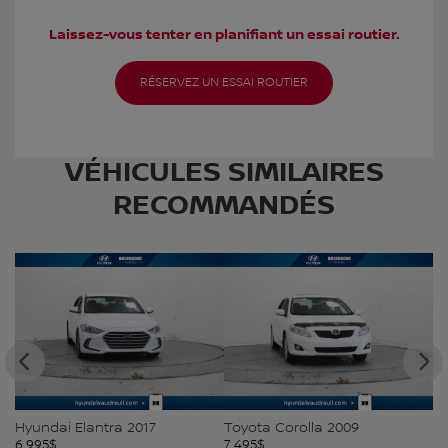
Laissez-vous tenter en planifiant un essai routier.
RÉSERVEZ UN ESSAI ROUTIER
VÉHICULES SIMILAIRES
RECOMMANDÉS
Hyundai Elantra 2017
Toyota Corolla 2009
N
6 995
$
7 495
$
7 