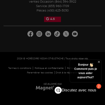
ventes Occasion:
(844) 394-3922
Service:
(833) 960-1709
Pièces:
(450) 623-3030
4.5
2026 © HGRÉGOIRE NISSAN ST-EUSTACHE
| Tous droits réservés.
Bonjour
|
|
|
Termes & conditions
Politique et confidentialité
Politique de cookies (CA)
Comment puis-je
|
Paramétrer les cookies
Droit à la réparation
vous aider
aujourd’hui?
DÉVELOPPÉ PAR
2
Discutez avec nous