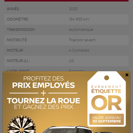
ANNÉE :
2020
ODOMÈTRE:
134 953 km
TRANSMISSION :
Automatique
MOTRICITÉ :
Traction avant
MOTEUR :
4 Cylindres
MOTEUR (L) :
2.0
CARBURANT :
Essence
×
COULEUR EXTÉRIEUR :
Argent (T2X)
PORTES :
4
COULEUR INTÉRIEUR:
Noir
PASSAGERS :
5
NUMÉRO DE STOCK :
YR752