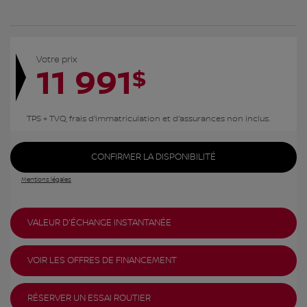
Votre prix
11 991
$
TPS + TVQ, frais d'immatriculation et d'assurances non inclus.
CONFIRMER LA DISPONIBILITÉ
Mentions légales
VALEUR D'ÉCHANGE INSTANTANÉE
VOIR LES OFFRES DE FINANCEMENT
RÉSERVER UN ESSAI ROUTIER