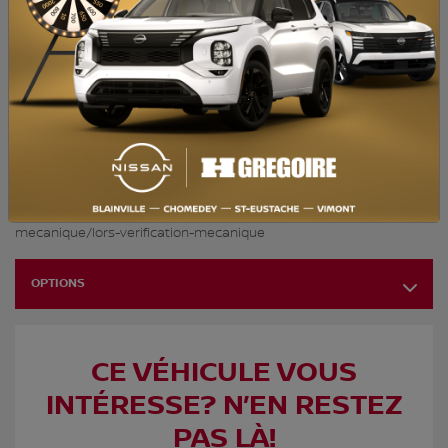
NIV :
KMHD74LFXLU091193
ÉCONOMISEZ 6 858$! Caméra de recul, Apple Carplay, Bluetooth,
Sièges Chauffants HGrégoire Écono, c’est des véhicules à petits
prix. Inspecté selon les normes de la SAAQ, le prix écono reflète
l’état mécanique et esthétique du véhicule. Bénéficiez du prix
d’enchère et achetez en toute confiance en traitant directement
avec le leader au Québec. Certaines conditions peuvent
s’appliquer, visiter une succursale HGrégoire pour les détails.
Normes de la SAAQ:
https://saaq.gouv.qc.ca/immatriculation/verification-
mecanique/lors-verification-mecanique
OPTIONS
CE VÉHICULE VOUS
INTÉRESSE? N’EN RESTEZ
PAS LÀ!