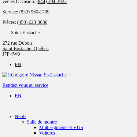
ventes Occasion:
(844) 394-3922
Service:
(833) 960-1709
Pièces:
(450) 623-3030
Saint-Eustache
272 rue Dubois
Saint-Eustache
,
Québec
J7P 4W9
EN
Rendez-vous au service
EN
Neufs
Salle de montre
Multisegments et VUS
Voitures