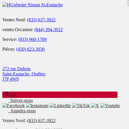
Ventes Neuf:
(833) 637-3922
ventes Occasion:
(844) 394-3922
Service:
(833) 960-1709
Pièces:
(450) 623-3030
272 rue Dubois
Saint-Eustache
,
Québec
J7P 4W9
4.5
Suivez-nous
Appelez-nous
Ventes Neuf:
(833) 637-3922