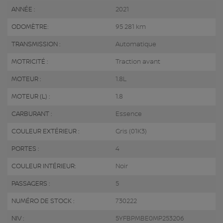
ANNÉE :
2021
ODOMÈTRE:
95 281 km
TRANSMISSION :
Automatique
MOTRICITÉ :
Traction avant
MOTEUR :
1.8L
MOTEUR (L) :
1.8
CARBURANT :
Essence
COULEUR EXTÉRIEUR :
Gris (01K3)
PORTES :
4
COULEUR INTÉRIEUR:
Noir
PASSAGERS :
5
NUMÉRO DE STOCK :
730222
NIV :
5YFBPMBE0MP253206