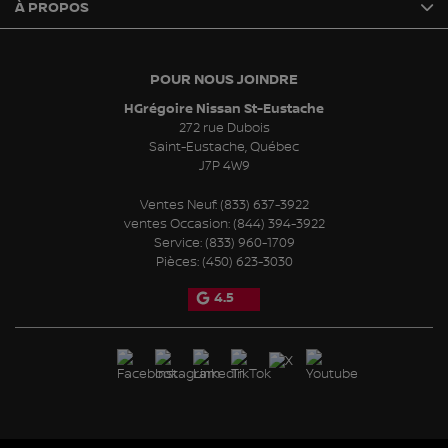
À PROPOS
POUR NOUS JOINDRE
HGrégoire Nissan St-Eustache
272 rue Dubois
Saint-Eustache
,
Québec
J7P 4W9
Ventes Neuf:
(833) 637-3922
ventes Occasion:
(844) 394-3922
Service:
(833) 960-1709
Pièces:
(450) 623-3030
4.5