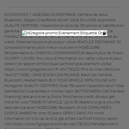
ÉCONOMISEZ 7 452$! BAS KILOMÉTRAGE, Caméra de recul,
Bluetooth, Sièges Chauffants ACHAT 100% EN LIGNE disponible.
QUALITÉ CERTIFIÉE : Inspection en plus de 150 points et satisfaction
garantie 7 jours ou argent remis. MEILLEUR TAUX : Obtenez le
×
meilleur taux de financement et même une 2e ou 3e chance au
crédit. Obtenez toujours plus pour votre VÉHICULE D’ÉCHANGE. 30
concessionnaires pour mieux vous servir! HGRÉGOIRE :
Récipiendaire du CHOIX DU CONSOMMATEUR depuis plus de 15 ans.
OUVERT 7 JOURS. Pour plus d'information sur cette voiture et pour
obtenir le rapport d’historique CarProof gratuitement visitez
https://www.hgregoire.com/fr-stk/730222 *Prix du manufacturier
neuf (27 450$) - SAVE $7,452! LOW MILEAGE, Back-Up Camera,
Bluetooth, Heated Seats BUY YOUR VEHICLE 100% ONLINE with
HGregoire. QUALITY CERTIFIED: Over 150-point inspection and 7-Day
Satisfaction Guarantee or money back. BETTER RATES: Get the best
financing rate and even a 2nd or 3rd chance credit. Always get
more for your TRADE-IN VEHICLE. Up to 30 dealers to give you the
best service ever! HGREGOIRE: Recipient of the CONSUMER'S
CHOICE AWARD for over 15 years. OPEN 7 DAYS. For more
information on this car and to get a free CarProof history report
visit https://www.hgregoire.com/en-stk/730222 Manufacturer's