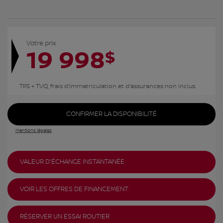
Votre prix
19 998
$
TPS + TVQ, frais d'immatriculation et d'assurances non inclus.
CONFIRMER LA DISPONIBILITÉ
Mentions légales
VALEUR D'ÉCHANGE INSTANTANÉE
VOIR LES OFFRES DE FINANCEMENT
RÉSERVER UN ESSAI ROUTIER