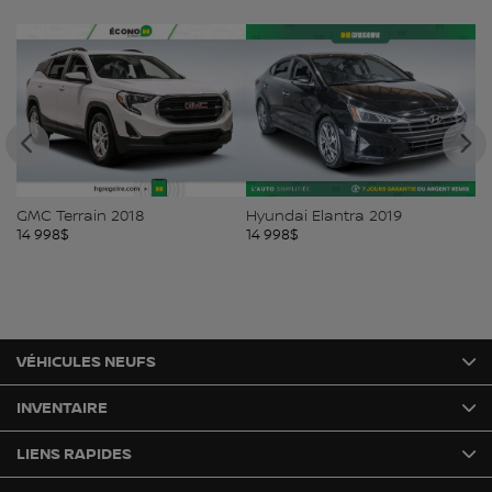
GMC Terrain 2018
Hyundai Elantra 2019
Ni
14 998
$
14 998
$
14
VÉHICULES NEUFS
INVENTAIRE
LIENS RAPIDES