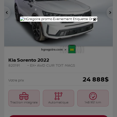
Précédent
Su
×
Kia Sorento 2022
820191
– EX+ AWD CUIR TOIT MAGS
24 888
$
Votre prix
Traction intégrale
Automatique
148 951 km