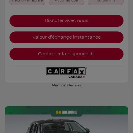
Traction intégrale
Automatique
157 681 km
Discuter avec nous
Valeur d'échange instantanée
Confirmer la disponibilité
Mentions légales