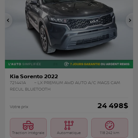
Précédent
Su
Kia Sorento 2022
721441A
– LX PREMIUM AWD AUTO A/C MAGS CAM
RECUL BLUETOOTH
24 498
$
Votre prix
Traction intégrale
Automatique
118 242 km