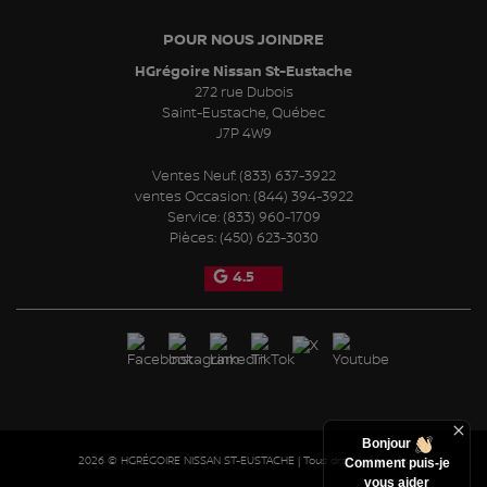
POUR NOUS JOINDRE
HGrégoire Nissan St-Eustache
272 rue Dubois
Saint-Eustache
,
Québec
J7P 4W9
Ventes Neuf:
(833) 637-3922
ventes Occasion:
(844) 394-3922
Service:
(833) 960-1709
Pièces:
(450) 623-3030
4.5
Bonjour
2026 © HGRÉGOIRE NISSAN ST-EUSTACHE
| Tous droits réservés.
Comment puis-je
vous aider