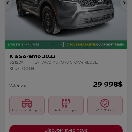
Précédent
Su
Kia Sorento 2022
821209
– LX+ AWD AUTO A/C CAM RECUL
BLUETOOTH
29 998
$
Votre prix
Traction intégrale
Automatique
65 530 km
Discuter avec nous