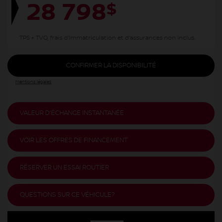
28 798
$
TPS + TVQ, frais d'immatriculation et d'assurances non inclus.
CONFIRMER LA DISPONIBILITÉ
Mentions légales
VALEUR D'ÉCHANGE INSTANTANÉE
VOIR LES OFFRES DE FINANCEMENT
RÉSERVER UN ESSAI ROUTIER
QUESTIONS SUR CE VÉHICULE?