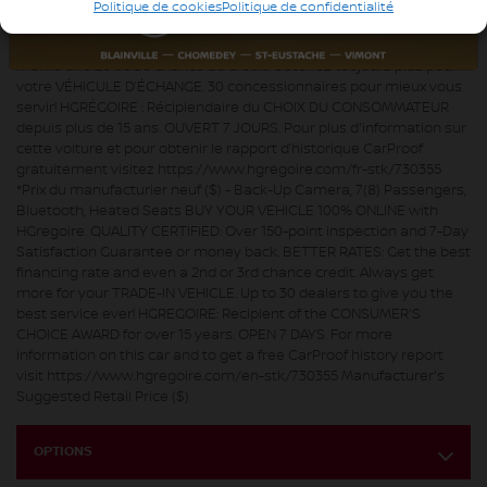
ACHAT 100% EN LIGNE disponible. QUALITÉ CERTIFIÉE : Inspection en
Politique de cookies
Politique de confidentialité
plus de 150 points et satisfaction garantie 7 jours ou argent remis.
MEILLEUR TAUX : Obtenez le meilleur taux de financement et
même une 2e ou 3e chance au crédit. Obtenez toujours plus pour
votre VÉHICULE D’ÉCHANGE. 30 concessionnaires pour mieux vous
servir! HGRÉGOIRE : Récipiendaire du CHOIX DU CONSOMMATEUR
depuis plus de 15 ans. OUVERT 7 JOURS. Pour plus d'information sur
cette voiture et pour obtenir le rapport d’historique CarProof
gratuitement visitez https://www.hgregoire.com/fr-stk/730355
*Prix du manufacturier neuf ($) - Back-Up Camera, 7(8) Passengers,
Bluetooth, Heated Seats BUY YOUR VEHICLE 100% ONLINE with
HGregoire. QUALITY CERTIFIED: Over 150-point inspection and 7-Day
Satisfaction Guarantee or money back. BETTER RATES: Get the best
financing rate and even a 2nd or 3rd chance credit. Always get
more for your TRADE-IN VEHICLE. Up to 30 dealers to give you the
best service ever! HGREGOIRE: Recipient of the CONSUMER'S
CHOICE AWARD for over 15 years. OPEN 7 DAYS. For more
information on this car and to get a free CarProof history report
visit https://www.hgregoire.com/en-stk/730355 Manufacturer's
Suggested Retail Price ($)
OPTIONS