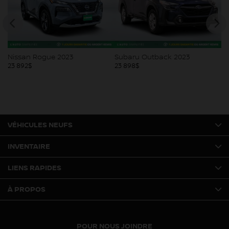
Nissan Rogue 2023
Subaru Outback 2023
Ch
23 892
$
23 898
$
23
VÉHICULES NEUFS
INVENTAIRE
LIENS RAPIDES
À PROPOS
POUR NOUS JOINDRE