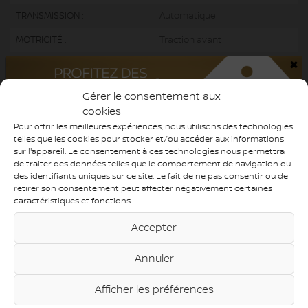
TRANSMISSION :
Automatique
MOTRICITÉ :
Traction avant
×
MOTEUR :
3.6L
MOTEUR (L) :
3.6
Gérer le consentement aux
cookies
CARBURANT :
Essence
Pour offrir les meilleures expériences, nous utilisons des technologies
COULEUR EXTÉRIEUR :
Blanc (PW7)
telles que les cookies pour stocker et/ou accéder aux informations
sur l'appareil. Le consentement à ces technologies nous permettra
PORTES :
4
de traiter des données telles que le comportement de navigation ou
des identifiants uniques sur ce site. Le fait de ne pas consentir ou de
COULEUR INTÉRIEUR:
Noir
retirer son consentement peut affecter négativement certaines
caractéristiques et fonctions.
PASSAGERS :
7
Accepter
NUMÉRO DE STOCK :
730355
NIV :
2C4RC1BG3PR621845
Annuler
Afficher les préférences
Caméra de recul, 7(8) Passagers, Bluetooth, Sièges Chauffants