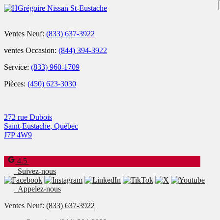
Ventes Neuf:
(833) 637-3922
ventes Occasion:
(844) 394-3922
Service:
(833) 960-1709
Pièces:
(450) 623-3030
272 rue Dubois
Saint-Eustache
,
Québec
J7P 4W9
4.5
Suivez-nous
Appelez-nous
Ventes Neuf:
(833) 637-3922