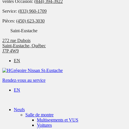
ventes Occasion:
(844) 394-3922
Service:
(833) 960-1709
Pièces:
(450) 623-3030
Saint-Eustache
272 rue Dubois
Saint-Eustache
,
Québec
J7P 4W9
EN
Rendez-vous au service
EN
Neufs
Salle de montre
Multisegments et VUS
Voitures