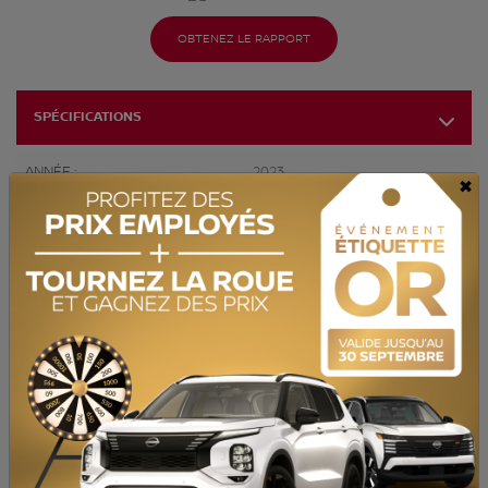
OBTENEZ LE RAPPORT
SPÉCIFICATIONS
ANNÉE :
2023
×
ODOMÈTRE:
51 798 km
TRANSMISSION :
Automatique
MOTRICITÉ :
Traction avant
MOTEUR :
4 Cylindres
MOTEUR (L) :
1.6
CARBURANT :
Essence
COULEUR EXTÉRIEUR :
Gris (KBY)
PORTES :
4