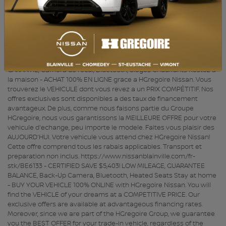
NUMÉRO DE STOCK :
BE6133
NIV :
3N1CP5DV2PL529252
CERTIFIÉ ÉCONOMISEZ 5 403$! BAS KILOMÉTRAGE, BALANCE DE
GARANTIE, Caméra de recul, Bluetooth, Sièges Chauffants Restez a
la maison - ACHAT 100% EN LIGNE grace a HGregoire Nissan. Vous
trouverez le VEHICULE dont vous revez a un PRIX COMPÉTITIF. Nos
offres exclusives sont disponibles a des taux de financement
avantageux. De plus, comme nous faisons partie du Groupe
HGregoire, nous vous garantissons la MEILLEURE OFFRE pour votre
vehicule d'echange, peu importe le modele. Faites vous plaisir des
AUJOURD'HUI. Votre vehicule vous attend chez HGregoire Nissan!
Cette offre comprend tous les rabais applicables. Transport et
preparation non inclus. https://www.nissanblainville.com/fr-
stk/BE6133 - CERTIFIED SAVE $5,403! LOW MILEAGE, GUARANTEE
BALANCE, Back-Up Camera, Bluetooth, Heated Seats Stay at home
- BUY YOUR VEHICLE 100% ONLINE with HGregoire Nissan. You will
find the VEHICLE of your dreams at a COMPETITIVE PRICE. Our
exclusive offers are available at advantageous financing rates.
Moreover, since we are part of the HGregoire Group, we guarantee
you the BEST OFFER for your trade-in vehicle, regardless of the