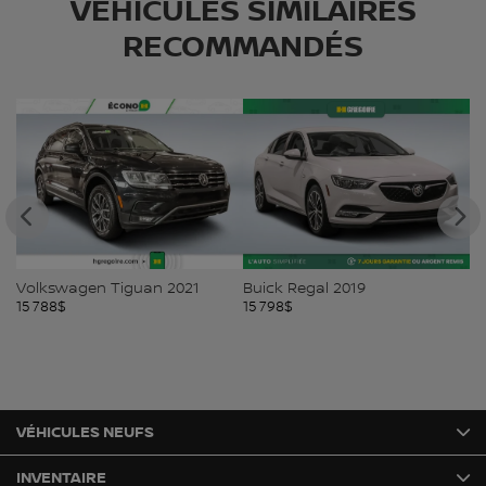
VÉHICULES SIMILAIRES
RECOMMANDÉS
Volkswagen Tiguan 2021
Buick Regal 2019
M
15 788
$
15 798
$
15
VÉHICULES NEUFS
INVENTAIRE