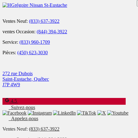
Ventes Neuf:
(833) 637-3922
ventes Occasion:
(844) 394-3922
Service:
(833) 960-1709
Pièces:
(450) 623-3030
272 rue Dubois
Saint-Eustache
,
Québec
J7P 4W9
4.5
Suivez-nous
Appelez-nous
Ventes Neuf:
(833) 637-3922