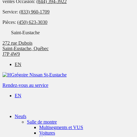
ventes Occasion:
(844) 394-3922
Service:
(833) 960-1709
Pièces:
(450) 623-3030
Saint-Eustache
272 rue Dubois
Saint-Eustache
,
Québec
J7P 4W9
EN
Rendez-vous au service
EN
Neufs
Salle de montre
Multisegments et VUS
Voitures