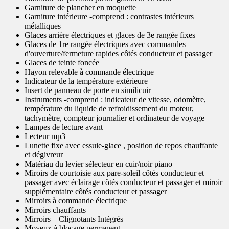
Garniture de plancher en moquette
Garniture intérieure -comprend : contrastes intérieurs
métalliques
Glaces arrière électriques et glaces de 3e rangée fixes
Glaces de 1re rangée électriques avec commandes
d'ouverture/fermeture rapides côtés conducteur et passager
Glaces de teinte foncée
Hayon relevable à commande électrique
Indicateur de la température extérieure
Insert de panneau de porte en similicuir
Instruments -comprend : indicateur de vitesse, odomètre,
température du liquide de refroidissement du moteur,
tachymètre, compteur journalier et ordinateur de voyage
Lampes de lecture avant
Lecteur mp3
Lunette fixe avec essuie-glace , position de repos chauffante
et dégivreur
Matériau du levier sélecteur en cuir/noir piano
Miroirs de courtoisie aux pare-soleil côtés conducteur et
passager avec éclairage côtés conducteur et passager et miroir
supplémentaire côtés conducteur et passager
Mirroirs à commande électrique
Mirroirs chauffants
Mirroirs – Clignotants Intégrés
Moyeux à blocage permanent