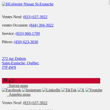
Ventes Neuf:
(833) 637-3922
ventes Occasion:
(844) 394-3922
Service:
(833) 960-1709
Pièces:
(450) 623-3030
272 rue Dubois
Saint-Eustache
,
Québec
J7P 4W9
4.5
Suivez-nous
Appelez-nous
Ventes Neuf:
(833) 637-3922