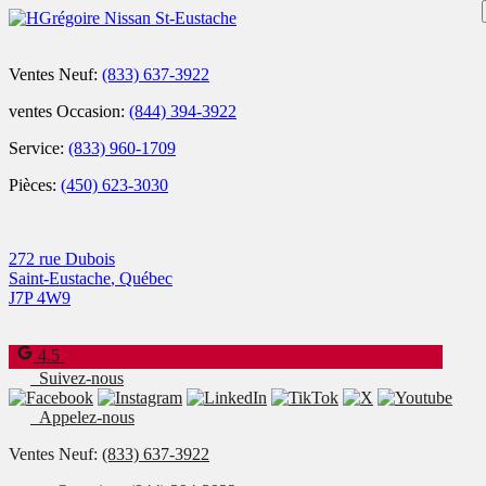
Ventes Neuf:
(833) 637-3922
ventes Occasion:
(844) 394-3922
Service:
(833) 960-1709
Pièces:
(450) 623-3030
272 rue Dubois
Saint-Eustache
,
Québec
J7P 4W9
4.5
Suivez-nous
Appelez-nous
Ventes Neuf:
(833) 637-3922