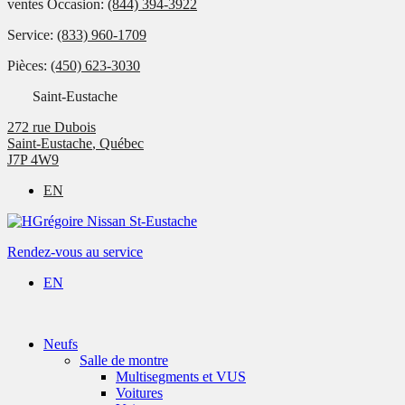
ventes Occasion:
(844) 394-3922
Service:
(833) 960-1709
Pièces:
(450) 623-3030
Saint-Eustache
272 rue Dubois
Saint-Eustache
,
Québec
J7P 4W9
EN
Rendez-vous au service
EN
Neufs
Salle de montre
Multisegments et VUS
Voitures