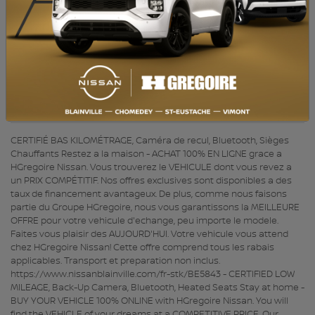
PORTES :
4
COULEUR INTÉRIEUR:
Noir
PASSAGERS :
5
NUMÉRO DE STOCK :
BE5843
NIV :
JN8BT3BB6PW193038
CERTIFIÉ BAS KILOMÉTRAGE, Caméra de recul, Bluetooth, Sièges
Chauffants Restez a la maison - ACHAT 100% EN LIGNE grace a
HGregoire Nissan. Vous trouverez le VEHICULE dont vous revez a
un PRIX COMPÉTITIF. Nos offres exclusives sont disponibles a des
taux de financement avantageux. De plus, comme nous faisons
partie du Groupe HGregoire, nous vous garantissons la MEILLEURE
OFFRE pour votre vehicule d'echange, peu importe le modele.
Faites vous plaisir des AUJOURD'HUI. Votre vehicule vous attend
chez HGregoire Nissan! Cette offre comprend tous les rabais
applicables. Transport et preparation non inclus.
https://www.nissanblainville.com/fr-stk/BE5843 - CERTIFIED LOW
MILEAGE, Back-Up Camera, Bluetooth, Heated Seats Stay at home -
BUY YOUR VEHICLE 100% ONLINE with HGregoire Nissan. You will
find the VEHICLE of your dreams at a COMPETITIVE PRICE. Our