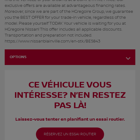
exclusive offers are available at advantageous financing rates.
Moreover, since we are part of the HGregoire Group, we guarantee
you the BEST OFFER for your trade-in vehicle, regardless of the
model. Please yourself TODAY. Your vehicle is waiting for you at
HGregoire Nissan! This offer includes all applicable discounts.
Transportation and preparation not included.
https://www.nissanblainville.com/en-stk/BE5843
OPTIONS
CE VÉHICULE VOUS
INTÉRESSE? N’EN RESTEZ
PAS LÀ!
Laissez-vous tenter en planifiant un essai routier.
RÉSERVEZ UN ESSAI ROUTIER