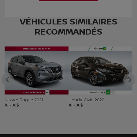
VÉHICULES SIMILAIRES
RECOMMANDÉS
Nissan Rogue 2021
Honda Civic 2020
M
18 706
$
18 788
$
18