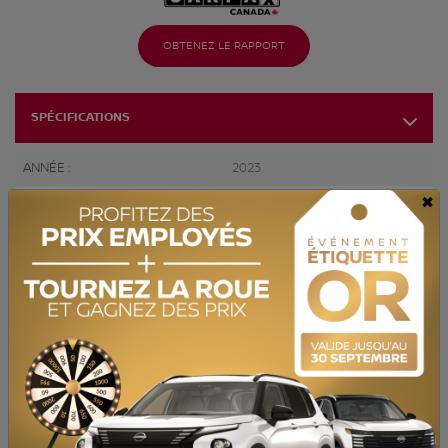
OBTENEZ LE RAPPORT
SPÉCIFICATIONS
ANNÉE :
2023
×
ODOMÈTRE:
45 000 km
TRANSMISSION :
Automatique
MOTRICITÉ :
Traction intégrale
MOTEUR :
1.5L
MOTEUR (L) :
1.5
CARBURANT :
Essence
COULEUR EXTÉRIEUR :
Beige (XBJ)